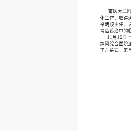
南医大二
化工作，取得
褚朝顺主任、许
胃癌诊治中的临
11月16日
静冈综合医院
了开幕式。来